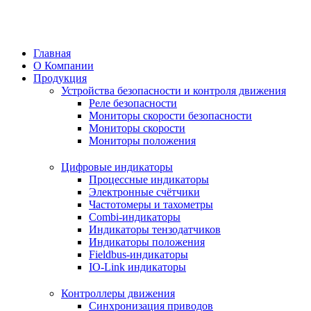
Перейти
к
содержимому
Главная
О Компании
Продукция
Устройства безопасности и контроля движения
Реле безопасности
Мониторы скорости безопасности
Мониторы скорости
Мониторы положения
Цифровые индикаторы
Процессные индикаторы
Электронные счётчики
Частотомеры и тахометры
Combi-индикаторы
Индикаторы тензодатчиков
Индикаторы положения
Fieldbus-индикаторы
IO-Link индикаторы
Контроллеры движения
Синхронизация приводов