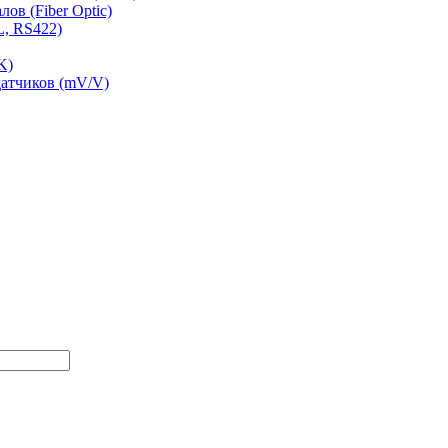
ов (Fiber Optic)
L, RS422)
K)
датчиков (mV/V)