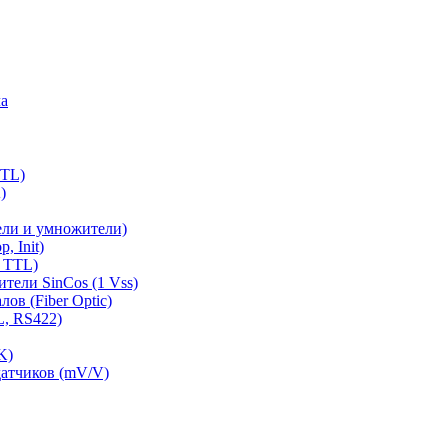
ла
TTL)
)
ели и умножители)
, Init)
 TTL)
тели SinCos (1 Vss)
ов (Fiber Optic)
L, RS422)
K)
датчиков (mV/V)