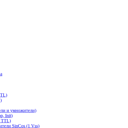
ла
TTL)
)
ели и умножители)
, Init)
 TTL)
тели SinCos (1 Vss)