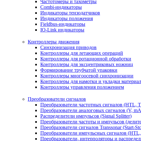
Частотомеры и тахометры
Combi-индикаторы
Индикаторы тензодатчиков
Индикаторы положения
Fieldbus-индикаторы
IO-Link индикаторы
Контроллеры движения
Синхронизация приводов
Контроллеры для летающих операций
Контроллеры для ротационной обработки
Контроллеры для эксцентриковых ножниц
Формирование трубчатой упаковки
Контроллеры многоосевой синхронизации
Контроллеры для намотки и укладки материа
Контроллеры управления положением
Преобразователи сигналов
Преобразователи частотных сигналов (HTL, 
Преобразователи аналоговых сигналов (V, mA
Распределители импульсов (Signal Splitter)
Преобразователи частоты и импульсов (делит
Преобразователи сигналов Transsonar (Start-Stop
Преобразователи импульсных сигналов (HTL,
Преобразователи, интерполяторы и распредели