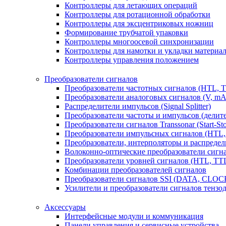
Контроллеры для летающих операций
Контроллеры для ротационной обработки
Контроллеры для эксцентриковых ножниц
Формирование трубчатой упаковки
Контроллеры многоосевой синхронизации
Контроллеры для намотки и укладки материа
Контроллеры управления положением
Преобразователи сигналов
Преобразователи частотных сигналов (HTL, 
Преобразователи аналоговых сигналов (V, mA
Распределители импульсов (Signal Splitter)
Преобразователи частоты и импульсов (делит
Преобразователи сигналов Transsonar (Start-Stop
Преобразователи импульсных сигналов (HTL,
Преобразователи, интерполяторы и распредели
Волоконно-оптические преобразователи сигнал
Преобразователи уровней сигналов (HTL, TT
Комбинации преобразователей сигналов
Преобразователи сигналов SSI (DATA, CLOC
Усилители и преобразователи сигналов тензо
Аксессуары
Интерфейсные модули и коммуникация
Панели управления и сервисные устройства