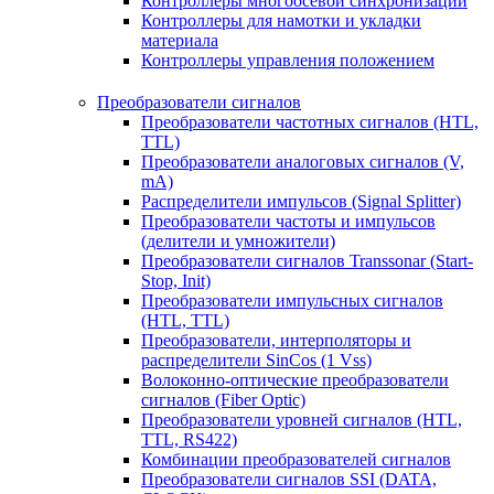
Контроллеры многоосевой синхронизации
Контроллеры для намотки и укладки
материала
Контроллеры управления положением
Преобразователи сигналов
Преобразователи частотных сигналов (HTL,
TTL)
Преобразователи аналоговых сигналов (V,
mA)
Распределители импульсов (Signal Splitter)
Преобразователи частоты и импульсов
(делители и умножители)
Преобразователи сигналов Transsonar (Start-
Stop, Init)
Преобразователи импульсных сигналов
(HTL, TTL)
Преобразователи, интерполяторы и
распределители SinCos (1 Vss)
Волоконно-оптические преобразователи
сигналов (Fiber Optic)
Преобразователи уровней сигналов (HTL,
TTL, RS422)
Комбинации преобразователей сигналов
Преобразователи сигналов SSI (DATA,