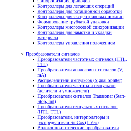
Синхронизация приводов
Контроллеры для летающих операций
Контроллеры для ротационной обработки
Контроллеры для эксцентриковых ножниц
Формирование трубчатой упаковки
Контроллеры многоосевой синхронизации
Контроллеры для намотки и укладки
материала
Контроллеры управления положением
Преобразователи сигналов
Преобразователи частотных сигналов (HTL,
TTL)
Преобразователи аналоговых сигналов (V,
mA)
Распределители импульсов (Signal Splitter)
Преобразователи частоты и импульсов
(делители и умножители)
Преобразователи сигналов Transsonar (Start-
Stop, Init)
Преобразователи импульсных сигналов
(HTL, TTL)
Преобразователи, интерполяторы и
распределители SinCos (1 Vss)
Волоконно-оптические преобразователи