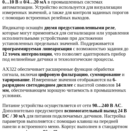
0…10 В
и
0/4…20 мА
в промышленных системах
автоматизации. Устройство используется для визуализации
измеренных значений, а также для контроля заданных порогов
с помощью встроенных релейных выходов.
Индикатор оснащён
двумя предустановленными реле
,
которые могут применяться для сигнализации или управления
исполнительными устройствами при достижении
установленных предельных значений. Поддерживается
программируемая линеаризация
с возможностью задания до
12 точек интерполяции
, что позволяет адаптировать прибор
под нелинейные датчики и технологические процессы.
AX322 обеспечивает расширенные функции обработки
сигнала, включая
цифровую фильтрацию
,
суммирование
и
тарирование
. Измеренные значения отображаются на
6-
разрядном светодиодном дисплее
с высотой символов
14
мм
, обеспечивающем хорошую читаемость в промышленных
условиях.
Питание устройства осуществляется от сети
90…240 В AC
.
Дополнительно предусмотрен
вспомогательный выход 24 В
DC / 30 мА
для питания подключаемых датчиков. Настройка
параметров выполняется с помощью клавиш на передней
панели и встроенного меню. Корпус выполнен в стандартном