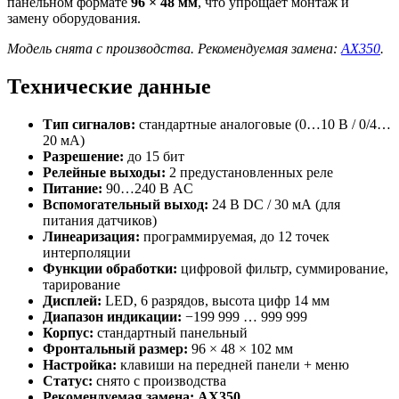
панельном формате
96 × 48 мм
, что упрощает монтаж и
замену оборудования.
Модель снята с производства. Рекомендуемая замена:
AX350
.
Технические данные
Тип сигналов:
стандартные аналоговые (0…10 В / 0/4…
20 мА)
Разрешение:
до 15 бит
Релейные выходы:
2 предустановленных реле
Питание:
90…240 В AC
Вспомогательный выход:
24 В DC / 30 мА (для
питания датчиков)
Линеаризация:
программируемая, до 12 точек
интерполяции
Функции обработки:
цифровой фильтр, суммирование,
тарирование
Дисплей:
LED, 6 разрядов, высота цифр 14 мм
Диапазон индикации:
−199 999 … 999 999
Корпус:
стандартный панельный
Фронтальный размер:
96 × 48 × 102 мм
Настройка:
клавиши на передней панели + меню
Статус:
снято с производства
Рекомендуемая замена:
AX350