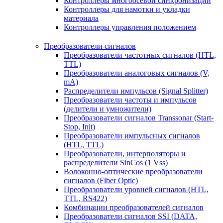
Контроллеры многоосевой синхронизации
Контроллеры для намотки и укладки
материала
Контроллеры управления положением
Преобразователи сигналов
Преобразователи частотных сигналов (HTL,
TTL)
Преобразователи аналоговых сигналов (V,
mA)
Распределители импульсов (Signal Splitter)
Преобразователи частоты и импульсов
(делители и умножители)
Преобразователи сигналов Transsonar (Start-
Stop, Init)
Преобразователи импульсных сигналов
(HTL, TTL)
Преобразователи, интерполяторы и
распределители SinCos (1 Vss)
Волоконно-оптические преобразователи
сигналов (Fiber Optic)
Преобразователи уровней сигналов (HTL,
TTL, RS422)
Комбинации преобразователей сигналов
Преобразователи сигналов SSI (DATA,