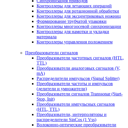
Синхронизация приводов
Контроллеры для летающих операций
Контроллеры для ротационной обработки
Контроллеры для эксцентриковых ножниц
Формирование трубчатой упаковки
Контроллеры многоосевой синхронизации
Контроллеры для намотки и укладки
материала
Контроллеры управления положением
Преобразователи сигналов
Преобразователи частотных сигналов (HTL,
TTL)
Преобразователи аналоговых сигналов (V,
mA)
Распределители импульсов (Signal Splitter)
Преобразователи частоты и импульсов
(делители и умножители)
Преобразователи сигналов Transsonar (Start-
Stop, Init)
Преобразователи импульсных сигналов
(HTL, TTL)
Преобразователи, интерполяторы и
распределители SinCos (1 Vss)
Волоконно-оптические преобразователи