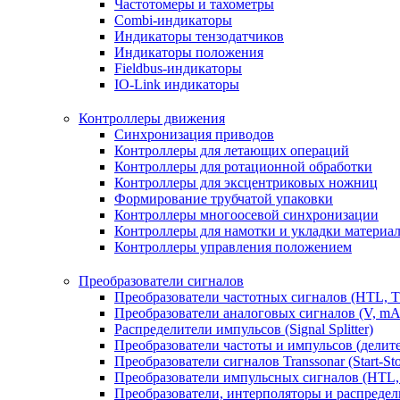
Частотомеры и тахометры
Combi-индикаторы
Индикаторы тензодатчиков
Индикаторы положения
Fieldbus-индикаторы
IO-Link индикаторы
Контроллеры движения
Синхронизация приводов
Контроллеры для летающих операций
Контроллеры для ротационной обработки
Контроллеры для эксцентриковых ножниц
Формирование трубчатой упаковки
Контроллеры многоосевой синхронизации
Контроллеры для намотки и укладки материа
Контроллеры управления положением
Преобразователи сигналов
Преобразователи частотных сигналов (HTL, 
Преобразователи аналоговых сигналов (V, mA
Распределители импульсов (Signal Splitter)
Преобразователи частоты и импульсов (делит
Преобразователи сигналов Transsonar (Start-Stop
Преобразователи импульсных сигналов (HTL,
Преобразователи, интерполяторы и распредели