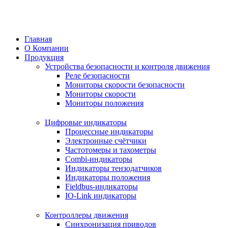
Перейти
к
содержимому
Главная
О Компании
Продукция
Устройства безопасности и контроля движения
Реле безопасности
Мониторы скорости безопасности
Мониторы скорости
Мониторы положения
Цифровые индикаторы
Процессные индикаторы
Электронные счётчики
Частотомеры и тахометры
Combi-индикаторы
Индикаторы тензодатчиков
Индикаторы положения
Fieldbus-индикаторы
IO-Link индикаторы
Контроллеры движения
Синхронизация приводов