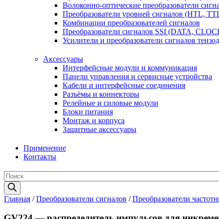
Волоконно-оптические преобразователи сигнал
Преобразователи уровней сигналов (HTL, TT
Комбинации преобразователей сигналов
Преобразователи сигналов SSI (DATA, CLOC
Усилители и преобразователи сигналов тензо
Аксессуары
Интерфейсные модули и коммуникация
Панели управления и сервисные устройства
Кабели и интерфейсные соединения
Разъёмы и коннекторы
Релейные и силовые модули
Блоки питания
Монтаж и корпуса
Защитные аксессуары
Применение
Контакты
Поиск
товаров
Главная
/
Преобразователи сигналов
/
Преобразователи частотн
GV224 — распределитель импульсов для инкремен