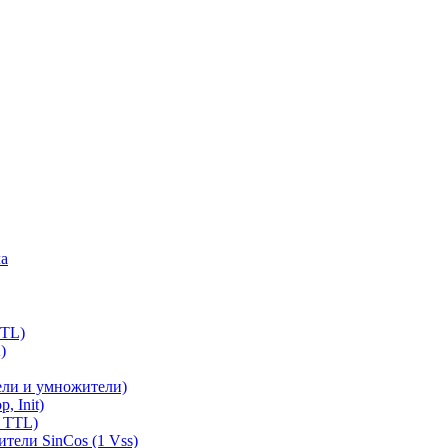
ла
TTL)
)
ели и умножители)
, Init)
 TTL)
тели SinCos (1 Vss)