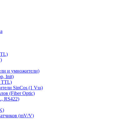
ла
TTL)
)
ели и умножители)
, Init)
 TTL)
тели SinCos (1 Vss)
ов (Fiber Optic)
L, RS422)
K)
датчиков (mV/V)