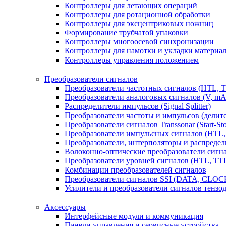
Контроллеры для летающих операций
Контроллеры для ротационной обработки
Контроллеры для эксцентриковых ножниц
Формирование трубчатой упаковки
Контроллеры многоосевой синхронизации
Контроллеры для намотки и укладки материа
Контроллеры управления положением
Преобразователи сигналов
Преобразователи частотных сигналов (HTL, 
Преобразователи аналоговых сигналов (V, mA
Распределители импульсов (Signal Splitter)
Преобразователи частоты и импульсов (делит
Преобразователи сигналов Transsonar (Start-Stop
Преобразователи импульсных сигналов (HTL,
Преобразователи, интерполяторы и распредели
Волоконно-оптические преобразователи сигнал
Преобразователи уровней сигналов (HTL, TT
Комбинации преобразователей сигналов
Преобразователи сигналов SSI (DATA, CLOC
Усилители и преобразователи сигналов тензо
Аксессуары
Интерфейсные модули и коммуникация
Панели управления и сервисные устройства