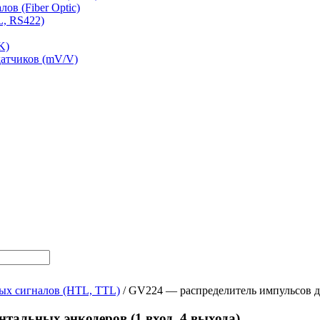
ов (Fiber Optic)
L, RS422)
K)
датчиков (mV/V)
ых сигналов (HTL, TTL)
/ GV224 — распределитель импульсов дл
тальных энкодеров (1 вход, 4 выхода)